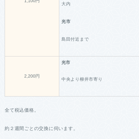
1,100円
大内
光市
島田付近まで
光市
2,200円
中央より柳井市寄り
全て税込価格。
約２週間ごとの交換に伺います。